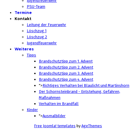
Jugendfeuerwehr
PSU-Team
Termine
Kontakt
Leitung der Feuerwehr
Löschzug 1
Löschzug 2
Jugendfeuerwehr
Weiteres
Tipps
Brandschutztipp zum 1. Advent
Brandschutztipp zum 2. Advent
Brandschutztipp zum 3. Advent
Brandschutztipp zum 4. Advent
">
Richtiges Verhalten bei Blaulicht und Martinshorn
Der Schornsteinbrand - Entstehung, Gefahren,
Maßnahmen
Verhalten im Brandfall
Kinder
">
Ausmalbilder
Free Joomla! templates
by
AgeThemes